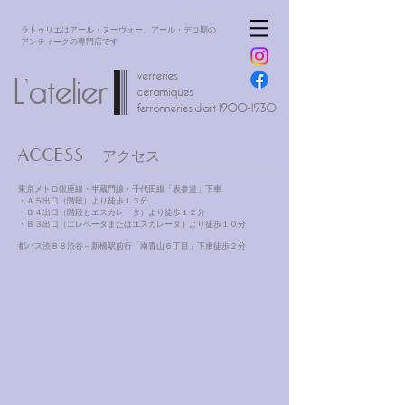
​ラトゥリエはアール・ヌーヴォー、アール・デコ期の
アンティークの専門店です
verreries
L’atelier
céramiques
ferronneries d’art
1900-1930
ACCESS
アクセス
東京メトロ銀座線・半蔵門線・千代田線「表参道」下車
・Ａ５出口（階段）より徒歩１３分
・Ｂ４出口（階段とエスカレータ）より徒歩１２分
・Ｂ３出口（エレベータまたはエスカレータ）より徒歩１０分
​都バス渋８８渋谷～新橋駅前行「南青山６丁目」下車徒歩２分