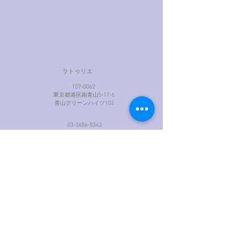
ラトゥリエ
107-0062
​ 東
5-17-6
京都港区南青山
102
​ 青山グリーンハイツ
03-3486-5343
art-w@tj8.so-net.ne.jp
© 2020 ART WORKS,Inc. アール・ヌーヴォーとア
ール・デコ期のアンティーク専門のラトゥリエ